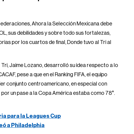
federaciones, Ahora la Selección Mexicana debe
sus debilidades y sobre todo sus fortalezas,
as por los cuartos de final, Donde tuvo al Tri al
 Tri, Jaime Lozano, desarrolló su idea respecto a lo
CAF, pese a que en el Ranking FIFA, el equipo
ier conjunto centroamericano, en especial con
o por un pase a la Copa América estaba como 78°.
ria para la Leagues Cup
eó a Philadelphia