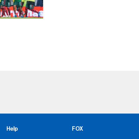
Help
FOX
Press
Fox Corporation
Advertise with Us
FOX Sports Supports