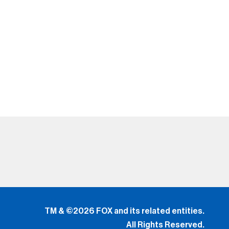
TM & ©2026 FOX and its related entities.
All Rights Reserved.
El uso de este sitio web (incluyendo todas y cada una
de
las partes y componentes) constituye una aceptación