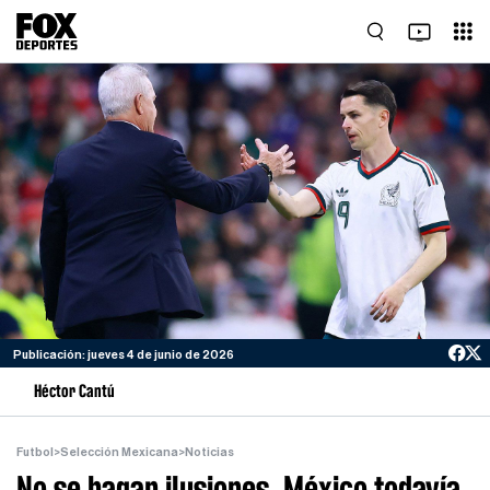
Publicación: jueves 4 de junio de 2026
Héctor Cantú
Futbol
>
Selección Mexicana
>
Noticias
No se hagan ilusiones, México todavía