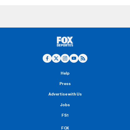
Help
Press
Advertise with Us
Jobs
FS1
FOX