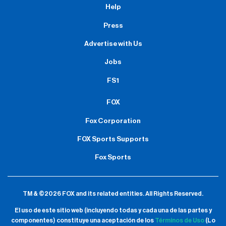
Help
Press
Advertise with Us
Jobs
FS1
FOX
Fox Corporation
FOX Sports Supports
Fox Sports
TM & ©2026 FOX and its related entities.
All Rights Reserved.
El uso de este sitio web (incluyendo todas y cada una de las partes y
componentes) constituye una aceptación de
los
Términos de Uso
(Lo