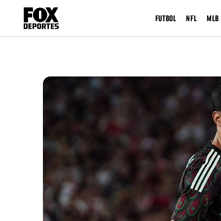
FUTBOL
NFL
MLB