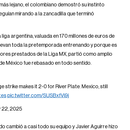
más lejano, el colombiano demostró su instinto
eguían mirando a la zancadilla que terminó
a liga argentina, valuada en 170 millones de euros de
llevan toda la pretemporada entrenando y porque es
adores prestados de la Liga MX, partió como amplio
onde México fue rebasado en todo sentido.
trike makes it 2-0 for River Plate. Mexico, still
tes
pic.twitter.com/SUSBxfVi9j
 22, 2025
 cambió a casi todo su equipo y Javier Aguirre hizo