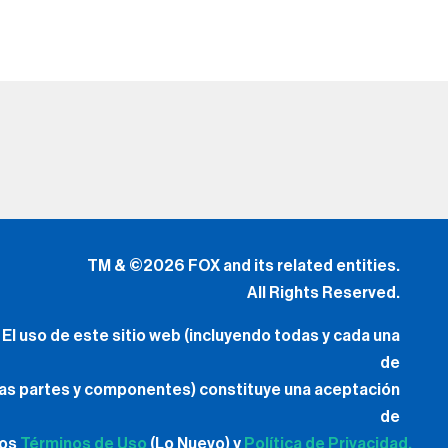
TM & ©2026 FOX and its related entities.
All Rights Reserved.
El uso de este sitio web (incluyendo todas y cada una
de
las partes y componentes) constituye una aceptación
de
los
Términos de Uso
(Lo Nuevo) y
Política de Privacidad.