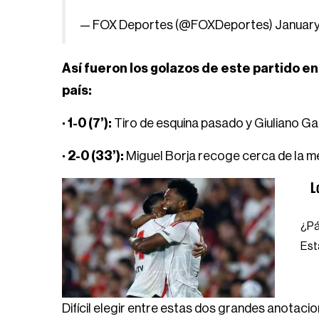
— FOX Deportes (@FOXDeportes)
January
Así fueron los golazos de este partido en
país:
· 1-0 (7’):
Tiro de esquina pasado y Giuliano G
· 2-0 (33’):
Miguel Borja recoge cerca de la me
L
¿Pá
Est
Difícil elegir entre estas dos grandes anotaci