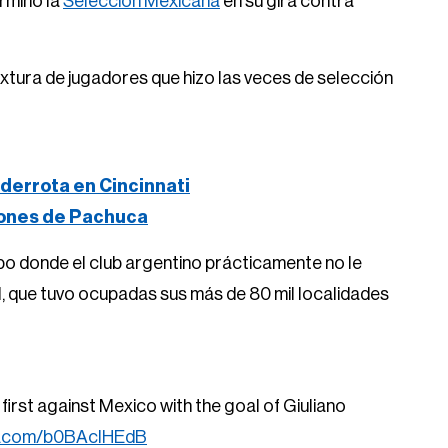
rminó la
Selección Mexicana
en su gira contra
xtura de jugadores que hizo las veces de selección
derrota en Cincinnati
iones de Pachuca
po donde el club argentino prácticamente no le
l, que tuvo ocupadas sus más de 80 mil localidades
 first against Mexico with the goal of Giuliano
er.com/b0BAcIHEdB