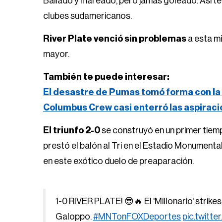
Bailado y mareado, pero jamás goleado. Así te
clubes sudamericanos.
River Plate venció sin problemas
a esta mi
mayor.
También te puede interesar:
El desastre de Pumas tomó forma con la 
Columbus Crew casi enterró las aspirac
El triunfo 2-0
se construyó en un primer tiem
prestó el balón al Tri en el Estadio Monumenta
en este exótico duelo de preaparación.
1-0 RIVER PLATE! 😎🔥 El 'Millonario' strikes
Galoppo.
#MNTonFOXDeportes
pic.twitt