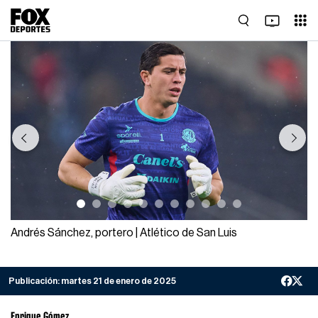
Previous
Next
Andrés Sánchez, portero | Atlético de San Luis
Publicación:
martes 21 de enero de 2025
Enrique Gómez