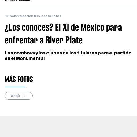
Futbol
>
Selección Mexicana
>
Fotos
¿Los conoces? El XI de México para
enfrentar a River Plate
Los nombres y los clubes de los titulares para el partido
en el Monumental
MÁS FOTOS
Ver más