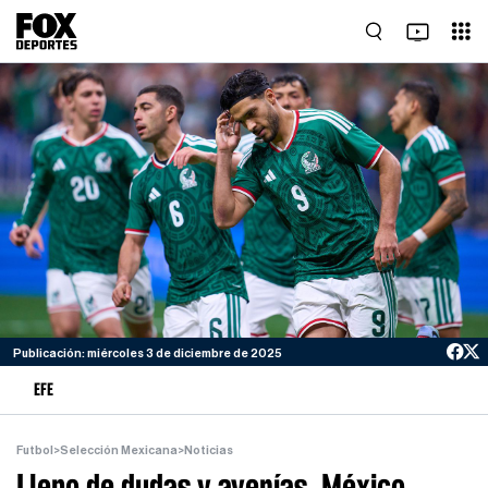
Publicación: miércoles 3 de diciembre de 2025
EFE
Futbol
>
Selección Mexicana
>
Noticias
Lleno de dudas y averías, México