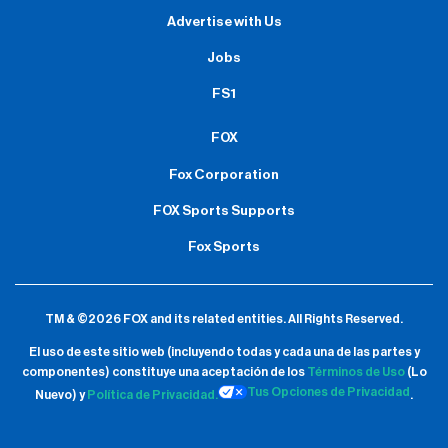
Advertise with Us
Jobs
FS1
FOX
Fox Corporation
FOX Sports Supports
Fox Sports
TM & ©2026 FOX and its related entities.
All Rights Reserved.
El uso de este sitio web (incluyendo todas y cada una de las partes y
componentes) constituye una aceptación de
los
Términos de Uso
(Lo
Tus Opciones de Privacidad
Nuevo) y
Política de Privacidad.
.