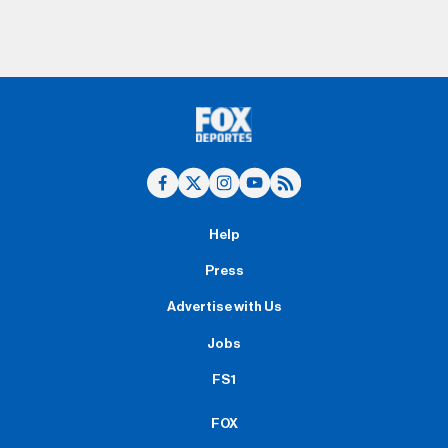
Help
Press
Advertise with Us
Jobs
FS1
FOX