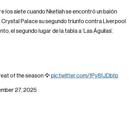
re los siete cuando Nketiah se encontró un balón
 a Crystal Palace su segundo triunfo contra Liverpool
, el segundo lugar de la tabla a ‘Las Águilas’.
efeat of the season 🦅
pic.twitter.com/fPy8fJDbtp
mber 27, 2025