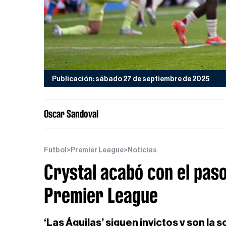
Publicación: sábado 27 de septiembre de 2025
Oscar Sandoval
Futbol
>
Premier League
>
Noticias
Crystal acabó con el paso
Premier League
‘Las Águilas’ siguen invictos y son la s