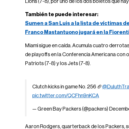
Lions (7-8), por uno de los dos boletos que ha
También te puede interesar:
Sumen a San Luis a la lista de víctimas d
Franco Mastantuono jugará en la Fiorent
Miami sigue en caída. Acumula cuatro derrot
de playoffs en la Conferencia Americana con o
Patriots (7-8) y los Jets (7-8).
Clutch kicks in game No. 256 🏈
@DuluthTr
pic.twitter.com/QCFhn9nKCA
— Green Bay Packers (@packers)
Decembe
Aaron Rodgers, quarterback de los Packers, 