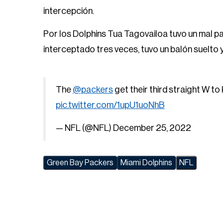
intercepción.
Por los Dolphins Tua Tagovailoa tuvo un mal p
interceptado tres veces, tuvo un balón suelto
The
@packers
get their third straight W to
pic.twitter.com/1upU1uoNhB
— NFL (@NFL)
December 25, 2022
Green Bay Packers
Miami Dolphins
NFL