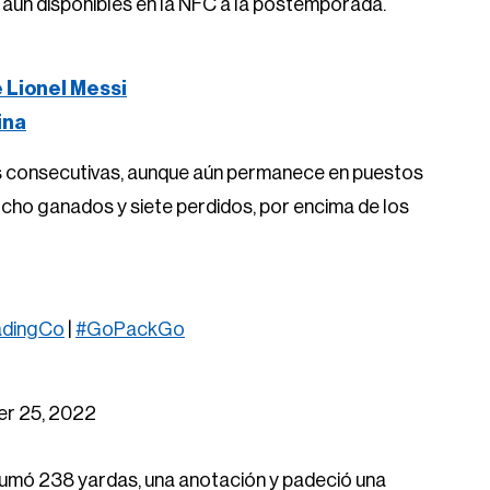
y aún disponibles en la NFC a la postemporada.
e Lionel Messi
ina
as consecutivas, aunque aún permanece en puestos
cho ganados y siete perdidos, por encima de los
adingCo
|
#GoPackGo
r 25, 2022
sumó 238 yardas, una anotación y padeció una