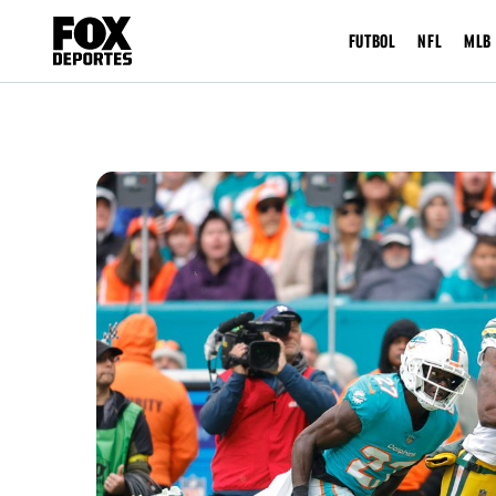
FUTBOL
NFL
MLB