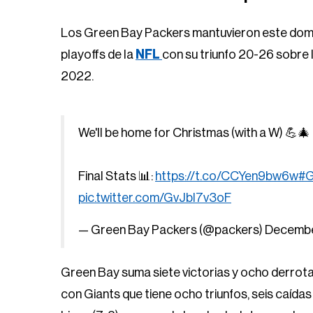
Los Green Bay Packers mantuvieron este doming
playoffs de la
NFL
con su triunfo 20-26 sobre 
2022.
We'll be home for Christmas (with a W) 💪🎄
Final Stats 📊:
https://t.co/CCYen9bw6w
#G
pic.twitter.com/GvJbI7v3oF
— Green Bay Packers (@packers)
Decembe
Green Bay suma siete victorias y ocho derrota
con Giants que tiene ocho triunfos, seis caída