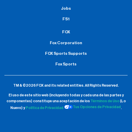
Jobs
FS1
FOX
Fox Corporation
FOX Sports Supports
Fox Sports
TM & ©2026 FOX and its related entities.
All Rights Reserved.
El uso de este sitio web (incluyendo todas y cada una de las partes y
componentes) constituye una aceptación de
los
Términos de Uso
(Lo
Tus Opciones de Privacidad
Nuevo) y
Política de Privacidad.
.