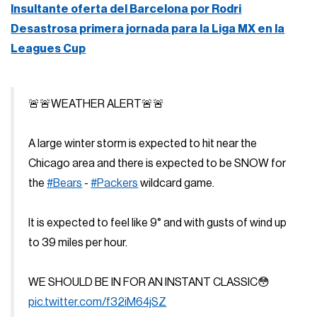
Insultante oferta del Barcelona por Rodri
Desastrosa primera jornada para la Liga MX en la
Leagues Cup
🚨🚨WEATHER ALERT🚨🚨
A large winter storm is expected to hit near the
Chicago area and there is expected to be SNOW for
the
#Bears
-
#Packers
wildcard game.
It is expected to feel like 9° and with gusts of wind up
to 39 miles per hour.
WE SHOULD BE IN FOR AN INSTANT CLASSIC😳
pic.twitter.com/f32iM64jSZ