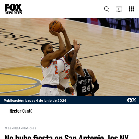
Publicación: jueves 4 de junio de 2026
Héctor Cantú
Más
>
NBA
>
Noticias
No hubo fiesta en San Antonio, los NY