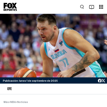
Publicación: lunes 1 de septiembre de 2025
EFE
Más
>
NBA
>
Noticias