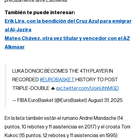
precisamente ante Eslovenia.
También te puede interesar:
Erik Lira, con la bendición del Cruz Azul para emigrar
al Al-Jazira
Mateo Chávez, otra vez titular y vencedor con el AZ
Alkmaar
LUKA DONCIC BECOMES THE 4TH PLAYER IN
RECORDED
#EUROBASKET
HISTORY TO POST
TRIPLE-DOUBLE 🔥
pic.twitter.com/UoinUhhMGD
— FIBA EuroBasket (@EuroBasket)
August 31, 2025
En la lista también están el rumano Andrei Mandache (14
puntos, 10 rebotes y 11 asistencias en 2017) y el croata Toni
Kukoc (15 puntos, 12 rebotes y 11 asistencias en 1995).