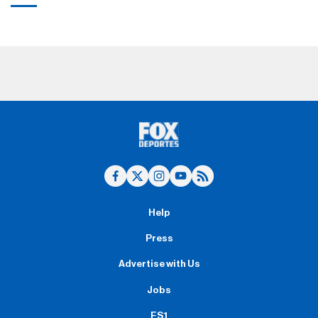
Help
Press
Advertise with Us
Jobs
FS1