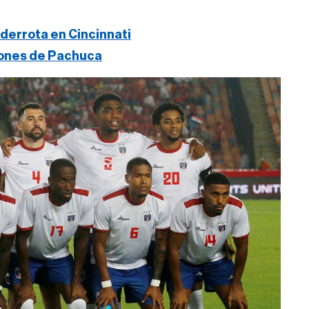
derrota en Cincinnati
iones de Pachuca