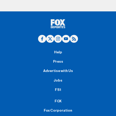
Help
Press
Advertise with Us
Jobs
FS1
FOX
Fox Corporation