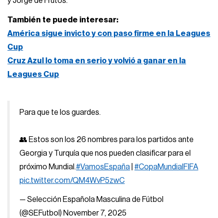
y Jorge de Frutos.
También te puede interesar:
América sigue invicto y con paso firme en la Leagues
Cup
Cruz Azul lo toma en serio y volvió a ganar en la
Leagues Cup
Para que te los guardes.
👥 Estos son los 26 nombres para los partidos ante
Georgia y Turquía que nos pueden clasificar para el
próximo Mundial.
#VamosEspaña
|
#CopaMundialFIFA
pic.twitter.com/QM4WvP5zwC
— Selección Española Masculina de Fútbol
(@SEFutbol)
November 7, 2025