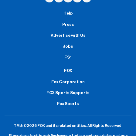
Help
Press
Advertise with Us
Jobs
FS1
FOX
Fox Corporation
FOX Sports Supports
Fox Sports
TM & ©2026 FOX and its related entities.
All Rights Reserved.
El uso de este sitio web (incluyendo todas y cada una de las partes y