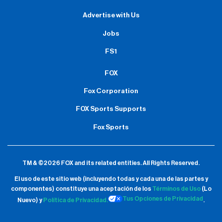
Advertise with Us
Jobs
FS1
FOX
Fox Corporation
FOX Sports Supports
Fox Sports
TM & ©2026 FOX and its related entities.
All Rights Reserved.
El uso de este sitio web (incluyendo todas y cada una de las partes y
componentes) constituye una aceptación de
los
Términos de Uso
(Lo
Tus Opciones de Privacidad
Nuevo) y
Política de Privacidad.
.