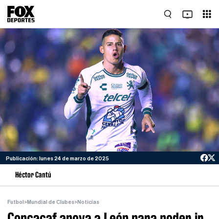
Publicación: lunes 24 de marzo de 2025
Héctor Cantú
Futbol
>
Mundial de Clubes
>
Noticias
Concacaf apoya a León para poder ir