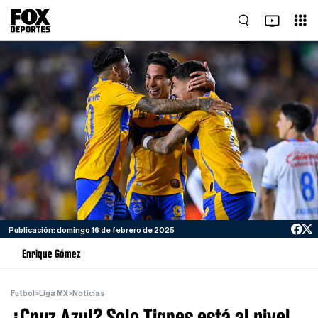
Publicación: domingo 16 de febrero de 2025
Enrique Gómez
Futbol
>
Liga MX
>
Noticias
¿Cruz Azul? Solo Tigres está al nivel