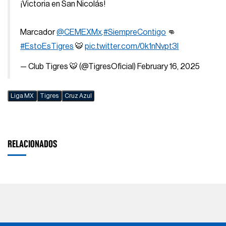
¡Victoria en San Nicolás!
Marcador
@CEMEXMx
.
#SiempreContigo
👊
#EstoEsTigres
🐯
pic.twitter.com/0k1nNvpt3l
— Club Tigres 🐯 (@TigresOficial)
February 16, 2025
Liga MX
Tigres
Cruz Azul
RELACIONADOS