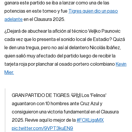
ganara este partido se iba a lanzar como una de las
potencias en este torneo y fue
Tigres quien dio un paso
adelante
en el Clausura 2025.
¿Dejará de abuchear la afición al técnico Veljko Paunovic
cada vez que lo presenta el sonido local de Estadio? Quizá
le den una tregua, pero no así al delantero Nicolás Ibáñez,
quien salió muy afectado del partido luego de recibir la
tarjeta roja por planchar al osado portero colombiano
Kevin
Mier.
GRAN PARTIDO DE TIGRES. 🐯🙌 Los 'Felinos'
aguantaron con 10 hombres ante Cruz Azul y
consiguieron una victoria fundamental en el Clausura
2025. Revive aquí lo mejor de la
#FOXLigaMX
pic.twitter.com/9VPT3kuEN9