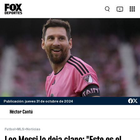
Publicación: jueves 31 de octubre de 2024
Héctor Cantú
Futbol
>
MLS
>
Noticias
Leo Messi lo deja claro: "Este es el