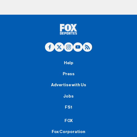
Help
Press
Advertise with Us
Jobs
FS1
FOX
Fox Corporation