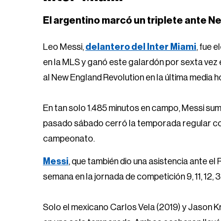
El argentino marcó un triplete ante 
Leo Messi,
delantero del Inter Miami
, fue 
en la MLS y ganó este galardón por sexta vez 
al New England Revolution en la última media h
En tan solo 1.485 minutos en campo, Messi sumó 
pasado sábado cerró la temporada regular con 
campeonato.
Messi
, que también dio una asistencia ante el 
semana en la jornada de competición 9, 11, 12, 3
Solo el mexicano Carlos Vela (2019) y Jason K