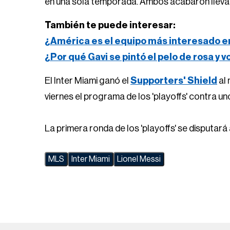
en una sola temporada. Ambos acabaron lleván
También te puede interesar:
¿América es el equipo más interesado e
¿Por qué Gavi se pintó el pelo de rosa y 
El Inter Miami ganó el
Supporters' Shield
al 
viernes el programa de los 'playoffs' contra un
La primera ronda de los 'playoffs' se disputará 
MLS
Inter Miami
Lionel Messi