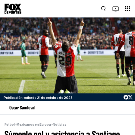
Publicación: sábado 21 de octubre de 2023
Oscar Sandoval
Futbol
>
Mexicanos en Europa
>
Noticias
Súmenle gol y asistencia a Santiago