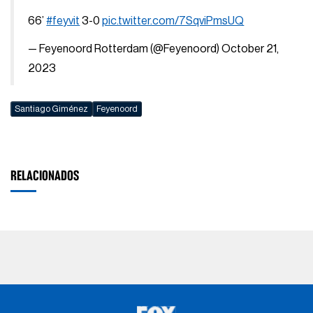
66’
#feyvit
3-0
pic.twitter.com/7SqviPmsUQ
— Feyenoord Rotterdam (@Feyenoord)
October 21,
2023
Santiago Giménez
Feyenoord
RELACIONADOS