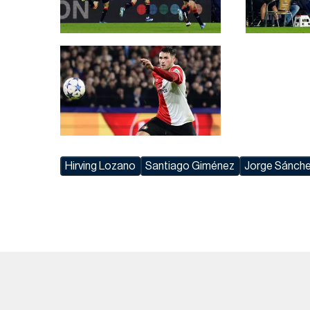
Hirving Lozano
Santiago Giménez
Jorge Sánch