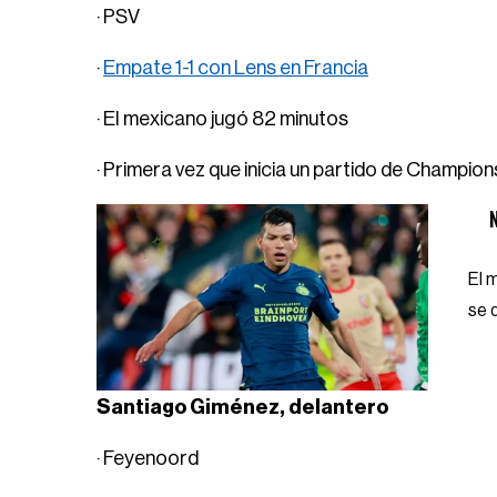
· PSV
·
Empate 1-1 con Lens en Francia
· El mexicano jugó 82 minutos
· Primera vez que inicia un partido de Champio
N
El 
se 
Santiago Giménez, delantero
· Feyenoord