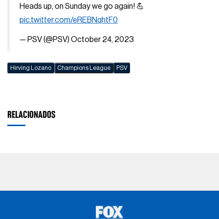
Heads up, on Sunday we go again! 💪
pic.twitter.com/eREBNqhtF0
— PSV (@PSV)
October 24, 2023
Hirving Lozano
Champions League
PSV
RELACIONADOS