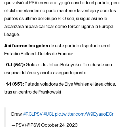
que volvió al PSV en verano y jugó casi todo el partido, pero
el club neerlandés no pudo mantener la ventaja y con dos
puntos es ultimo del Grupo B. O sea, si sigue así no le
alcanzará ni para calificar como tercer lugar a la Europa
League.
Así fueron los goles
de este partido disputado en el
Estadio Bollaert-Delelis de Francia:
·
0-1 (54’):
Golazo de Johan Bakayoko. Tiro desde una
esquina del área y anota a segundo poste
·
1-1 (65’):
Patada voladora de Elye Wahi en el área chica,
tras un centro de Frankowski
Draw.
#RCLPSV
#UCL
pic.twitter.com/W9EyauoECr
— PSV (@PSV)
October 24, 2023