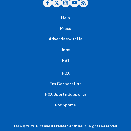
Help
Press
Advertise with Us
Jobs
FS1
FOX
Fox Corporation
FOX Sports Supports
Fox Sports
TM & ©2026 FOX and its related entities.
All Rights Reserved.