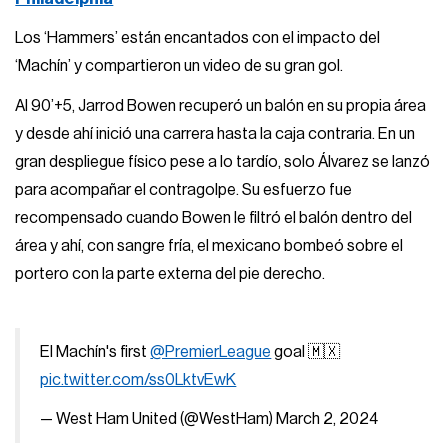
Los ‘Hammers’ están encantados con el impacto del
‘Machín’ y compartieron un video de su gran gol.
Al 90’+5, Jarrod Bowen recuperó un balón en su propia área
y desde ahí inició una carrera hasta la caja contraria. En un
gran despliegue físico pese a lo tardío, solo Álvarez se lanzó
para acompañar el contragolpe. Su esfuerzo fue
recompensado cuando Bowen le filtró el balón dentro del
área y ahí, con sangre fría, el mexicano bombeó sobre el
portero con la parte externa del pie derecho.
El Machín's first
@PremierLeague
goal 🇲🇽
pic.twitter.com/ss0LktvEwK
— West Ham United (@WestHam)
March 2, 2024