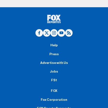
Help
Press
Advertise with Us
Jobs
FS1
FOX
Fox Corporation