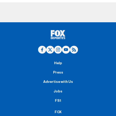
Help
Press
Advertise with Us
Jobs
FS1
FOX