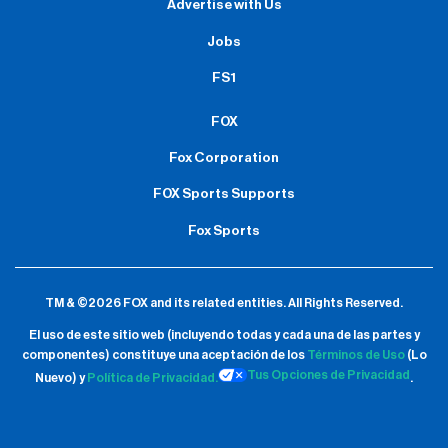
Advertise with Us
Jobs
FS1
FOX
Fox Corporation
FOX Sports Supports
Fox Sports
TM & ©2026 FOX and its related entities.
All Rights Reserved.
El uso de este sitio web (incluyendo todas y cada una de las partes y
componentes) constituye una aceptación de
los
Términos de Uso
(Lo
Tus Opciones de Privacidad
Nuevo) y
Política de Privacidad.
.