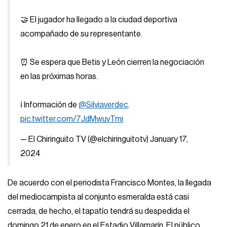
🤝 El jugador ha llegado a la ciudad deportiva
acompañado de su representante.
⏰ Se espera que Betis y León cierren la negociación
en las próximas horas.
ℹ️ Información de
@Silviaverdec
.
pic.twitter.com/7JdMwuvTmi
— El Chiringuito TV (@elchiringuitotv)
January 17,
2024
De acuerdo con el periodista Francisco Montes, la llegada
del mediocampista al conjunto esmeralda está casi
cerrada, de hecho, el tapatío tendrá su despedida el
domingo 21 de enero en el Estadio Villamarín. El público