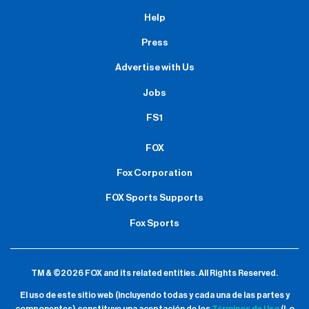
Help
Press
Advertise with Us
Jobs
FS1
FOX
Fox Corporation
FOX Sports Supports
Fox Sports
TM & ©2026 FOX and its related entities.
All Rights Reserved.
El uso de este sitio web (incluyendo todas y cada una de las partes y