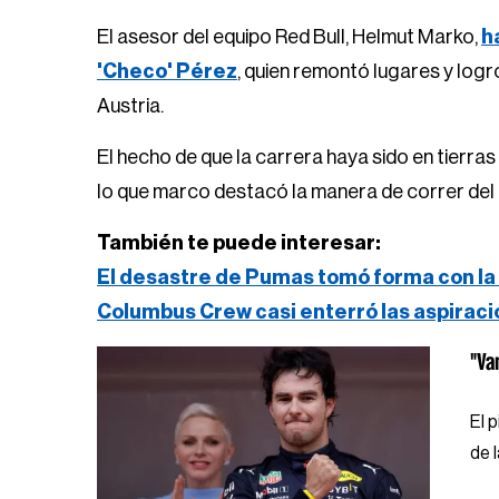
El asesor del equipo Red Bull, Helmut Marko,
h
'Checo' Pérez
, quien remontó lugares y logr
Austria.
El hecho de que la carrera haya sido en tierra
lo que marco destacó la manera de correr del 
También te puede interesar:
El desastre de Pumas tomó forma con la 
Columbus Crew casi enterró las aspirac
"Va
El 
de 