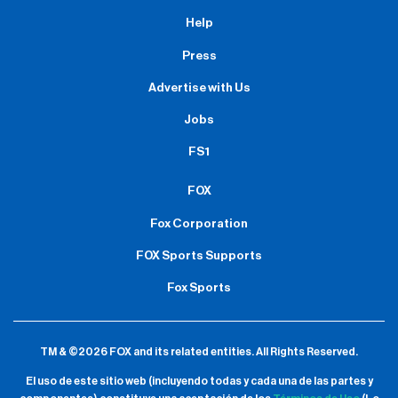
Help
Press
Advertise with Us
Jobs
FS1
FOX
Fox Corporation
FOX Sports Supports
Fox Sports
TM & ©2026 FOX and its related entities.
All Rights Reserved.
El uso de este sitio web (incluyendo todas y cada una de las partes y