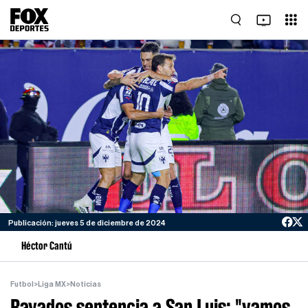
Publicación: jueves 5 de diciembre de 2024
Héctor Cantú
Futbol
>
Liga MX
>
Noticias
Rayados sentencia a San Luis; "vamos