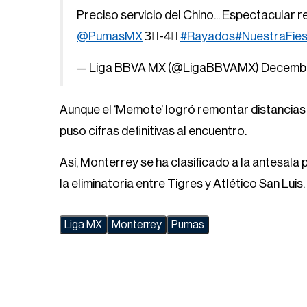
Preciso servicio del Chino... Espectacular 
@PumasMX
3⃣-4⃣
#Rayados
#NuestraFie
— Liga BBVA MX (@LigaBBVAMX)
Decembe
Aunque el ‘Memote’ logró remontar distancias a
puso cifras definitivas al encuentro.
Así, Monterrey se ha clasificado a la antesala 
la eliminatoria entre Tigres y Atlético San Luis.
Liga MX
Monterrey
Pumas