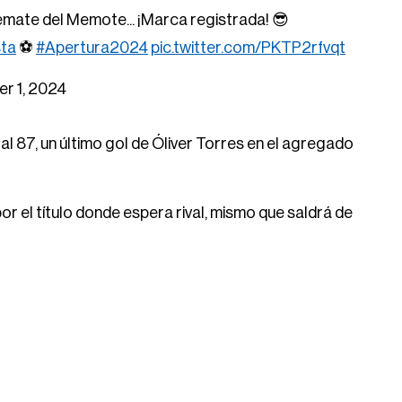
remate del Memote... ¡Marca registrada! 😎
sta
⚽️
#Apertura2024
pic.twitter.com/PKTP2rfvqt
r 1, 2024
l 87, un último gol de Óliver Torres en el agregado
por el título donde espera rival, mismo que saldrá de