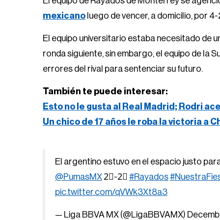
El equipo de Rayados de Monterrey se agenció 
mexicano
luego de vencer, a domicilio, por 4
El equipo universitario estaba necesitado de u
ronda siguiente, sin embargo, el equipo de la 
errores del rival para sentenciar su futuro.
También te puede interesar:
Esto no le gusta al Real Madrid; Rodri ac
Un chico de 17 años le roba la victoria a 
El argentino estuvo en el espacio justo para
@PumasMX
2⃣-2⃣
#Rayados
#NuestraFie
pic.twitter.com/qVWk3Xt8a3
— Liga BBVA MX (@LigaBBVAMX)
Decembe