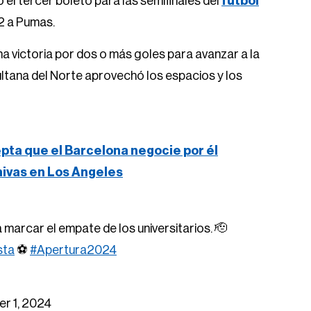
el tercer boleto para las semifinales del
futbol
-2 a Pumas.
na victoria por dos o más goles para avanzar a la
Sultana del Norte aprovechó los espacios y los
epta que el Barcelona negocie por él
Chivas en Los Angeles
 marcar el empate de los universitarios. 🫡
sta
⚽️
#Apertura2024
r 1, 2024