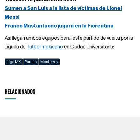
Sumen a San Luis a la lista de víctimas de Lionel
Messi
Franco Mastantuono jugará en la Fiorentina
Así llegan ambos equipos para leste partido de vuelta por la
Liguilla del
futbol mexicano
en Ciudad Universitaria:
Liga MX
Pumas
Monterrey
RELACIONADOS