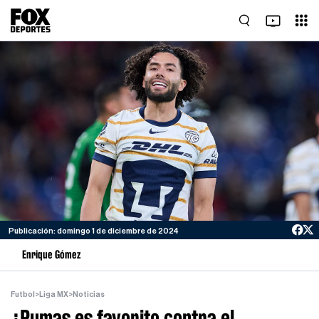
Publicación: domingo 1 de diciembre de 2024
Enrique Gómez
Futbol
>
Liga MX
>
Noticias
¿Pumas es favorito contra el