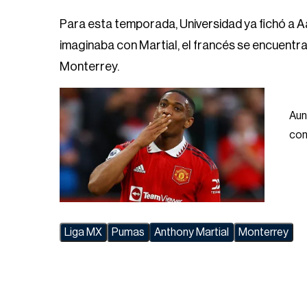
Para esta temporada, Universidad ya fichó a 
imaginaba con Martial, el francés se encuentr
Monterrey.
Aun
con
Liga MX
Pumas
Anthony Martial
Monterrey