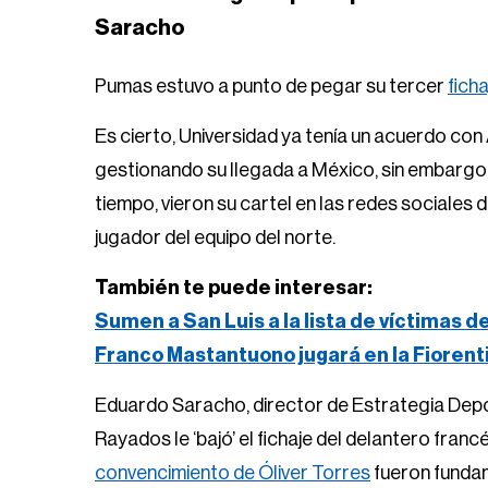
Saracho
Pumas estuvo a punto de pegar su tercer
fich
Es cierto, Universidad ya tenía un acuerdo con
gestionando su llegada a México, sin embargo,
tiempo, vieron su cartel en las redes sociale
jugador del equipo del norte.
También te puede interesar:
Sumen a San Luis a la lista de víctimas d
Franco Mastantuono jugará en la Fiorent
Eduardo Saracho, director de Estrategia Depor
Rayados le ‘bajó’ el fichaje del delantero fra
convencimiento de Óliver Torres
fueron fundam