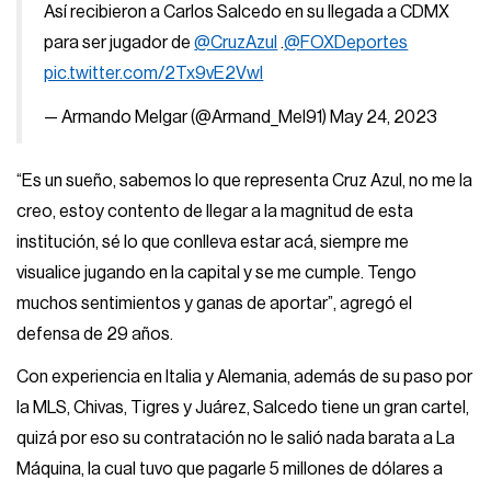
Así recibieron a Carlos Salcedo en su llegada a CDMX
para ser jugador de
@CruzAzul
.
@FOXDeportes
pic.twitter.com/2Tx9vE2VwI
— Armando Melgar (@Armand_Mel91)
May 24, 2023
“Es un sueño, sabemos lo que representa Cruz Azul, no me la
creo, estoy contento de llegar a la magnitud de esta
institución, sé lo que conlleva estar acá, siempre me
visualice jugando en la capital y se me cumple. Tengo
muchos sentimientos y ganas de aportar”, agregó el
defensa de 29 años.
Con experiencia en Italia y Alemania, además de su paso por
la MLS, Chivas, Tigres y Juárez, Salcedo tiene un gran cartel,
quizá por eso su contratación no le salió nada barata a La
Máquina, la cual tuvo que pagarle 5 millones de dólares a