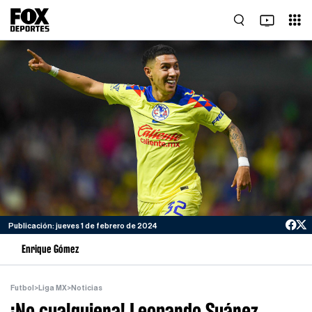
Publicación: jueves 1 de febrero de 2024
Enrique Gómez
Futbol
>
Liga MX
>
Noticias
¡No cualquiera! Leonardo Suárez