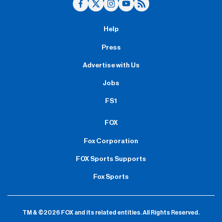
Help
Press
Advertise with Us
Jobs
FS1
FOX
Fox Corporation
FOX Sports Supports
Fox Sports
TM & ©2026 FOX and its related entities.
All Rights Reserved.