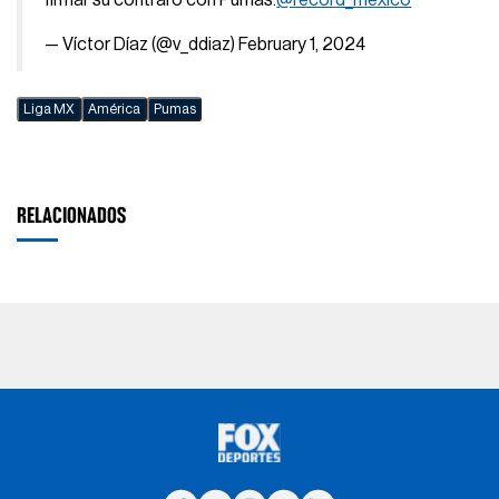
firmar su contraro con Pumas.
@record_mexico
— Víctor Díaz (@v_ddiaz)
February 1, 2024
Liga MX
América
Pumas
RELACIONADOS