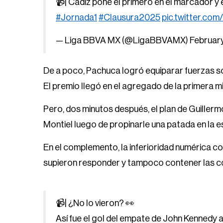
📹| Cádiz pone el primero en el marcador y 
#Jornada1
#Clausura2025
pic.twitter.c
— Liga BBVA MX (@LigaBBVAMX)
February
De a poco, Pachuca logró equiparar fuerzas so
El premio llegó en el agregado de la primera 
Pero, dos minutos después, el plan de Guillerm
Montiel luego de propinarle una patada en la 
En el complemento, la inferioridad numérica c
supieron responder y tampoco contener las co
📹| ¿No lo vieron? 👀
Así fue el gol del empate de John Kennedy a