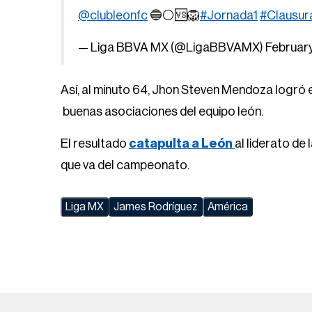
@clubleonfc
🔵⚪️🆚🦁
#Jornada1
#Clausu
— Liga BBVA MX (@LigaBBVAMX)
February
Así, al minuto 64, Jhon Steven Mendoza logró e
buenas asociaciones del equipo león.
El resultado
catapulta a León
al liderato de 
que va del campeonato.
Liga MX
James Rodríguez
América