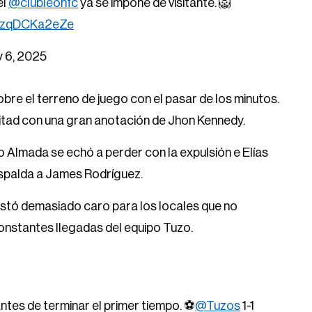
el
@clubleonfc
ya se impone de visitante. 🦁
om/zqDCKa2eZe
 6, 2025
bre el terreno de juego con el pasar de los minutos.
mitad con una gran anotación de Jhon Kennedy.
o Almada se echó a perder con la expulsión e Elías
espalda a James Rodríguez.
ostó demasiado caro para los locales que no
nstantes llegadas del equipo Tuzo.
ntes de terminar el primer tiempo. ⚽️
@Tuzos
1-1