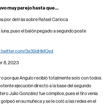
stuvo muy parejo hasta que…
ha por detrás sobre Rafael Carioca
a luna, puso el balón pegado a segundo poste
c.twitter.com/3s39dHMQvd
r 8, 2023
ro porque Angulo recibió totalmente solo con todos
 potente ejecución directo a la base del segundo
ero Julio González fue cómplice, pues el tiro venía
co golpeó en su muñeca y se le coló a las redes en el