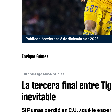
Publicación: viernes 8 de diciembre de 2023
Enrique Gómez
Futbol
>
Liga MX
>
Noticias
La tercera final entre T
inevitable
Si Pumas perdió en C.U, ¿qué le espe