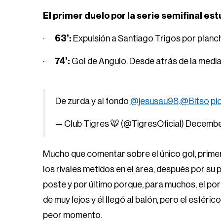
El primer duelo por la serie semifinal e
·
63’:
Expulsión a Santiago Trigos por planc
·
74’:
Gol de Angulo. Desde atrás de la medi
De zurda y al fondo
@jesusau98
.
@Bitso
pi
— Club Tigres 🐯 (@TigresOficial)
Decembe
Mucho que comentar sobre el único gol, prime
los rivales metidos en el área, después por su
poste y por último porque, para muchos, el port
de muy lejos y él llegó al balón, pero el esféri
peor momento.