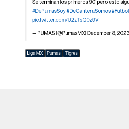
Se terminan los primeros 90' pero esto sig
#DePumasSoy
#DeCanteraSomos
#Futbo
pic.twitter.com/U2zTsQ0z9V
— PUMAS (@PumasMX)
December 8, 202
Liga MX
Pumas
Tigres