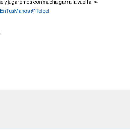
ue y jugaremos con mucha garra la vuelta. 👊
lEnTusManos
@Telcel
3
Help
FOX