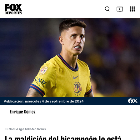
Publicación: miércoles 4 de septiembre de 2024
Enrique Gómez
Futbol
>
Liga MX
>
Noticias
La maldición del bicampeón le está