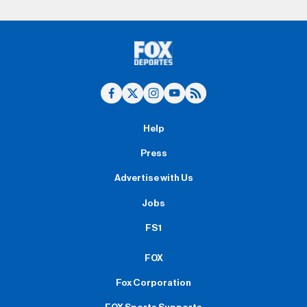
Help
Press
Advertise with Us
Jobs
FS1
FOX
Fox Corporation