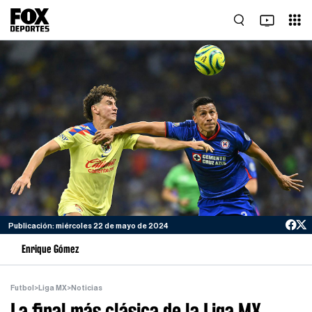
Publicación: miércoles 22 de mayo de 2024
Enrique Gómez
Futbol
>
Liga MX
>
Noticias
La final más clásica de la Liga MX,