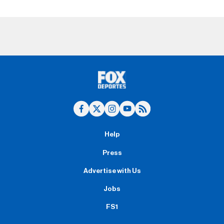
Help
Press
Advertise with Us
Jobs
FS1