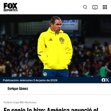
Publicación: miércoles 3 de junio de 2026
Enrique Gómez
Futbol
>
Liga MX
>
Noticias
En serio lo hizo: América anunció el