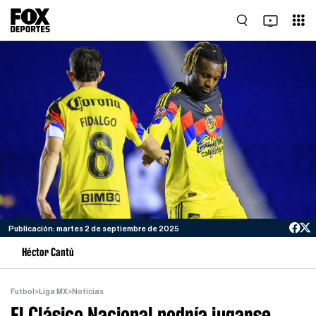
Publicación: martes 2 de septiembre de 2025
Héctor Cantú
Futbol
>
Liga MX
>
Noticias
El Clásico Nacional podría jugarse