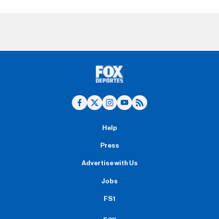
Help
Press
Advertise with Us
Jobs
FS1