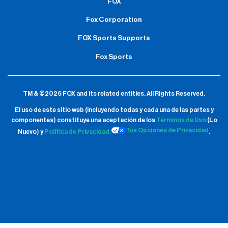
FOX
Fox Corporation
FOX Sports Supports
Fox Sports
TM & ©2026 FOX and its related entities.
All Rights Reserved.
El uso de este sitio web (incluyendo todas y cada una de las partes y
componentes) constituye una aceptación de
los
Términos de Uso
(Lo
Tus Opciones de Privacidad
Nuevo) y
Política de Privacidad.
.