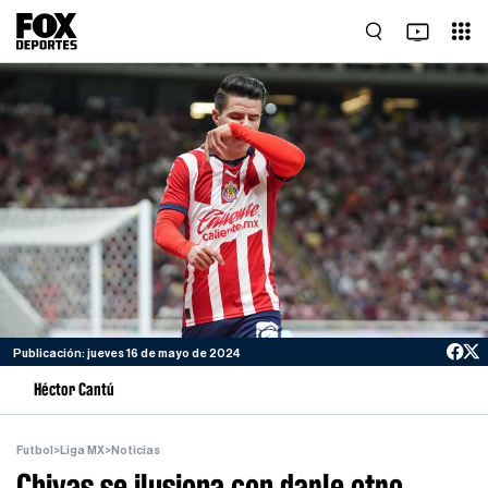
Publicación: jueves 16 de mayo de 2024
Héctor Cantú
Futbol
>
Liga MX
>
Noticias
Chivas se ilusiona con darle otro