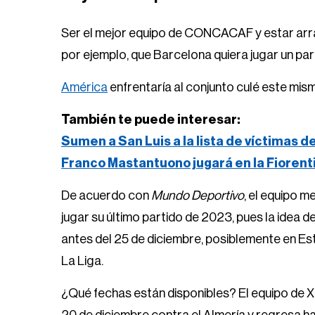
Ser el mejor equipo de CONCACAF y estar arras
por ejemplo, que Barcelona quiera jugar un part
América
enfrentaría al conjunto culé este mis
También te puede interesar:
Sumen a San Luis a la lista de víctimas d
Franco Mastantuono jugará en la Fiorent
De acuerdo con
Mundo Deportivo
, el equipo m
jugar su último partido de 2023, pues la idea d
antes del 25 de diciembre, posiblemente en Es
La Liga.
¿Qué fechas están disponibles? El equipo de Xa