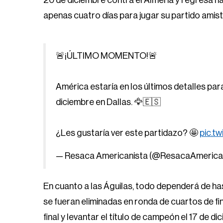
20 de diciembre contra el Almería y regresa ha
apenas cuatro días para jugar su partido amis
🚨¡ÚLTIMO MOMENTO!🚨
América estaría en los últimos detalles par
diciembre en Dallas. 🦅🇪🇸
¿Les gustaría ver este partidazo? 🤩
pic.t
— Resaca Americanista (@ResacaAmerica
En cuanto a las Águilas, todo dependerá de hast
se fueran eliminadas en ronda de cuartos de fin
final y levantar el título de campeón el 17 de di