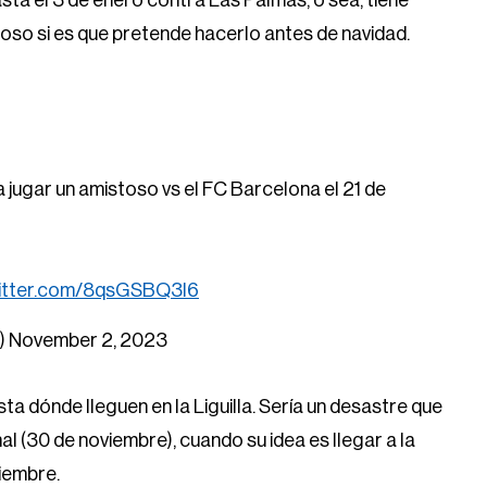
sta el 3 de enero contra Las Palmas, o sea, tiene
toso si es que pretende hacerlo antes de navidad.
a jugar un amistoso vs el FC Barcelona el 21 de
witter.com/8qsGSBQ3l6
)
November 2, 2023
a dónde lleguen en la Liguilla. Sería un desastre que
al (30 de noviembre), cuando su idea es llegar a la
ciembre.