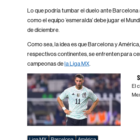
Lo que podría tumbar el duelo ante Barcelona s
como el equipo ‘esmeralda’ debe jugar el Mundial
de diciembre.
Como sea, la idea es que Barcelona y América
respectivos continentes, se enfrenten para cer
campeonas de
la Liga MX
.
S
El 
Mex
Liga MX
Barcelona
América