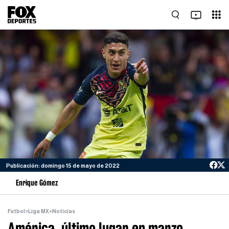
Publicación: domingo 15 de mayo de 2022
Enrique Gómez
Futbol
>
Liga MX
>
Noticias
América, último lugar en marzo,