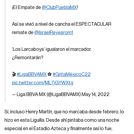
¡El Empate de
@ClubPueblaMX
!
Así se vivió a nivel de cancha el ESPECTACULAR
remate de
@IsraelReyesrom1
‘Los Larcaboys’ igualaron el marcador.
¿Remontarán?
🎬
#LigaBBVAMX
⚽️
#GritaMéxicoC22
pic.twitter.com/ML7iGYWXtg
— Liga BBVA MX (@LigaBBVAMX)
May 14, 2022
Sí, incluso Henry Martín, que no marcaba desde febrero, lo
hizo en esta Liguilla. Desde ahí pintaba como una noche
especial en el Estadio Azteca y finalmente así lo fue,