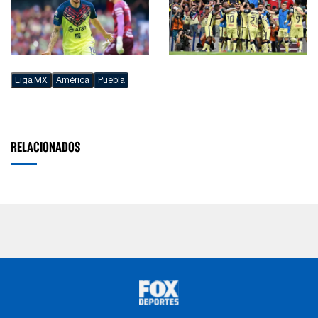
Liga MX
América
Puebla
RELACIONADOS