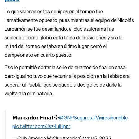
Lo que vivieron estos equipos en el torneo fue
llamativamente opuesto, pues mientras el equipo de Nicolás
Larcamón se fue desinflando, el club azulcrema fue
subiendo como globo en la tabla de posiciones y si a la
mitad del torneo estaba en último lugar, cerró el
campeonato en cuarto puesto.
Eso le permitió cerrar la serie de cuartos de final en casa,
pero igual no tuvo que recurrir a la posición en la tabla para
superar al Puebla, que se quedó a dos goles de darle la
vuelta a la eliminatoria.
𝗠𝗮𝗿𝗰𝗮𝗱𝗼𝗿 𝗙𝗶𝗻𝗮𝗹 🦅
@GNPSeguros
#Viviresincreíble
pic.twitter.com/Jsz4uIHpnr
— Club América (@ClubAmerica)
May 15, 2022