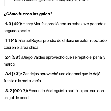
¿Cómo fueron los goles?
·
1-0 (42’):
Henry Martín apreció con un cabezazo pegado a
segundo poste
·
1-1 (45’):
Israel Reyes prendió de chilena un balón rebotado
casi en el área chica
·
2-1 (58’):
Diego Valdés aprovechó que se repitió el penal y
marcó
·
3-1 (73’):
Zendejas aprovechó una diagonal que lo dejó
frente a la meta vacía
·
3-2 (90’+7):
Fernando Aristeguieta partió la portería con
un gol de penal