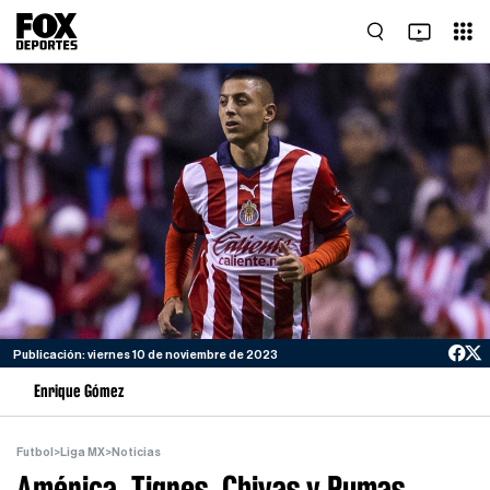
Publicación: viernes 10 de noviembre de 2023
Enrique Gómez
Futbol
>
Liga MX
>
Noticias
América, Tigres, Chivas y Pumas