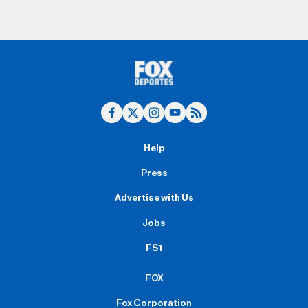
Help
Press
Advertise with Us
Jobs
FS1
FOX
Fox Corporation