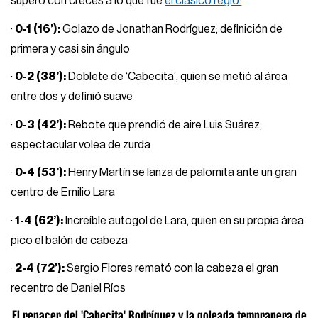
superó con creces a lo que fue
el clásico regio:
·
0-1 (16’):
Golazo de Jonathan Rodríguez; definición de
primera y casi sin ángulo
·
0-2 (38’):
Doblete de ‘Cabecita’, quien se metió al área
entre dos y definió suave
·
0-3 (42’):
Rebote que prendió de aire Luis Suárez;
espectacular volea de zurda
·
0-4 (53’):
Henry Martín se lanza de palomita ante un gran
centro de Emilio Lara
·
1-4 (62’):
Increíble autogol de Lara, quien en su propia área
pico el balón de cabeza
·
2-4 (72’):
Sergio Flores remató con la cabeza el gran
recentro de Daniel Ríos
El renacer del 'Cabecita' Rodríguez y la goleada tempranera de