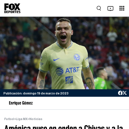
Publicación: domingo 19 de marzo de 2023
Enrique Gómez
Futbol
>
Liga MX
>
Noticias
América puso en orden a Chivas y a la