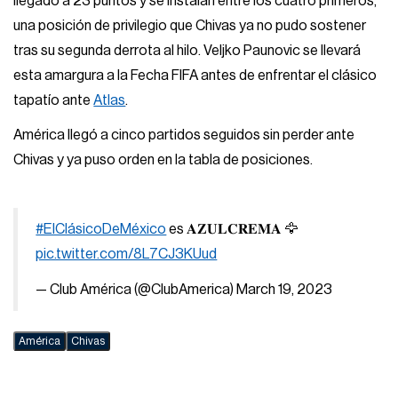
llegado a 23 puntos y se instalan entre los cuatro primeros,
una posición de privilegio que Chivas ya no pudo sostener
tras su segunda derrota al hilo. Veljko Paunovic se llevará
esta amargura a la Fecha FIFA antes de enfrentar el clásico
tapatío ante
Atlas
.
América llegó a cinco partidos seguidos sin perder ante
Chivas y ya puso orden en la tabla de posiciones.
#ElClásicoDeMéxico
es 𝐀𝐙𝐔𝐋𝐂𝐑𝐄𝐌𝐀 🦅
pic.twitter.com/8L7CJ3KUud
— Club América (@ClubAmerica)
March 19, 2023
América
Chivas