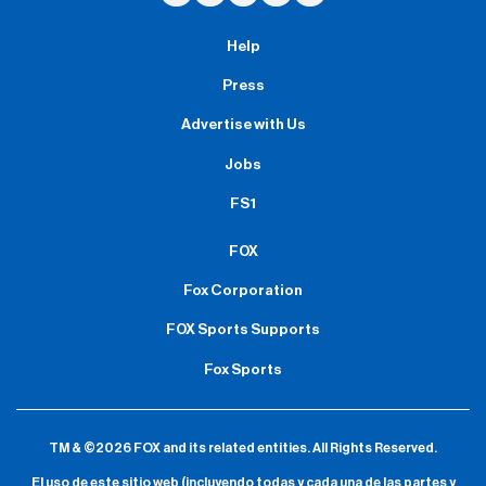
Help
Press
Advertise with Us
Jobs
FS1
FOX
Fox Corporation
FOX Sports Supports
Fox Sports
TM & ©2026 FOX and its related entities.
All Rights Reserved.
El uso de este sitio web (incluyendo todas y cada una de las partes y