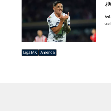
¿Qu
Así
vue
Liga MX
América